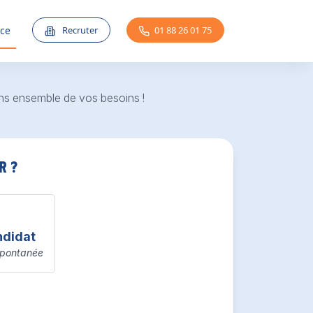
Recruter
01 88 26 01 75
nce
ns ensemble de vos besoins !
r ?
ndidat
spontanée