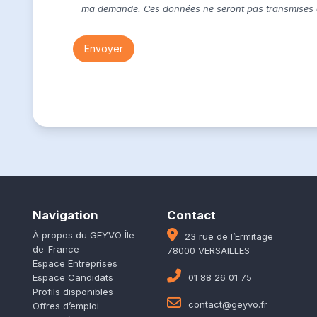
ma demande. Ces données ne seront pas transmises à 
Navigation
Contact
À propos du GEYVO Île-
23 rue de l’Ermitage
de-France
78000 VERSAILLES
Espace Entreprises
Espace Candidats
01 88 26 01 75
Profils disponibles
contact@geyvo.fr
Offres d’emploi