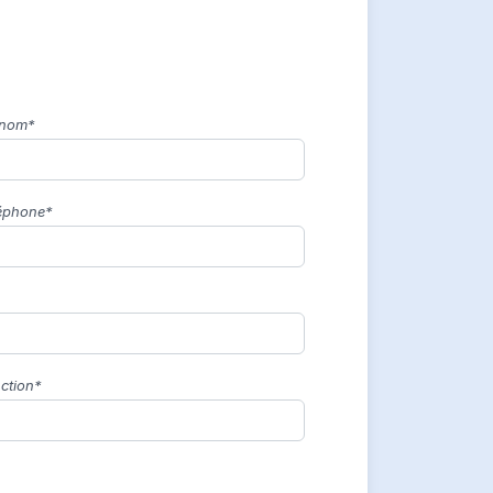
énom*
éphone*
ction*