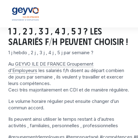
1 J , 2 J , 3 J , 4 J , 5 J ? les
salariés f/h peuvent choisir !
1 j hebdo , 2 j , 3 j , 4 j , 5 j par semaine ?
Au
GEYVO ILE DE FRANCE Groupement
d’Employeurs
les salariés f/h disent au départ combien
de jours par semaine , ils veulent y travailler et exercer
leurs compétences.
Ceci très majoritairement en CDI et de manière régulière.
Le volume horaire régulier peut ensuite changer d’un
commun accord.
Ils peuvent ainsi utiliser le temps restant à d’autres
activités , familiales, personnelles , professionnelles
#groupementdemployeurs
#tempspartagé
#compétences
#