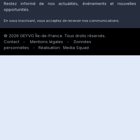
Restez informé de nos actualités, événements et nouvelles
opportunités.
En vous inscrivant, vous acceptez de recevoir nos communications.
© 2026 GEYVO Île-de-France. Tous droits réservés.
Contact
-
Mentions légales
-
Données
personnelles
- Réalisation:
Media Squad