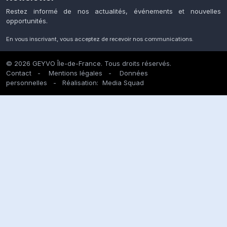
Restez informé de nos actualités, événements et nouvelles
opportunités.
En vous inscrivant, vous acceptez de recevoir nos communications.
© 2026 GEYVO Île-de-France. Tous droits réservés.
Contact
-
Mentions légales
-
Données
personnelles
- Réalisation:
Media Squad