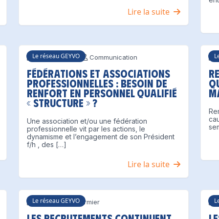
Lire la suite
Le réseau GEYVO
L
15 juillet 2021
Communication
1
Fédérations et Associations
R
professionnelles : besoin de
q
renfort en personnel qualifié
m
« structure » ?
Re
ca
Une association et/ou une fédération
sem
professionnelle vit par les actions, le
dynamisme et l’engagement de son Président
f/h , des […]
Lire la suite
Le réseau GEYVO
L
Philippe Cormier
7
Les recrutements continuent
Le