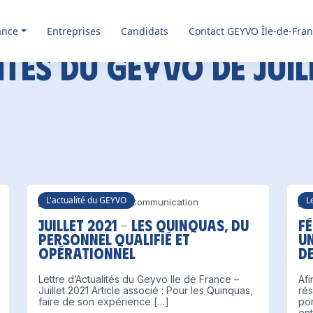
ance
Entreprises
Candidats
Contact GEYVO Île-de-Fra
tés du GEYVO de juil
L'actualité du GEYVO
L
22 juillet 2021
Communication
2
Juillet 2021 – Les Quinquas, du
F
personnel qualifié et
u
opérationnel
d
Lettre d’Actualités du Geyvo Ile de France –
Afi
Juillet 2021 Article associé : Pour les Quinquas,
rés
faire de son expérience […]
po
ent