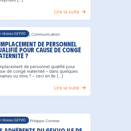
Lire la suite
e réseau GEYVO
4 juillet 2021
Communication
emplacement de personnel
ualifié pour cause de congé
aternité ?
mplacement de personnel qualifié pour
use de congé maternité – dans quelques
aines ou mois ? – ceci en Ile […]
Lire la suite
e réseau GEYVO
 juillet 2021
Philippe Cormier
s adhérents du GEYVO ILE DE