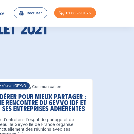
Recruter
01 88 26 01 75
nce
let 2021
e réseau GEYVO
1 juillet 2021
Communication
édérer pour mieux partager :
ne rencontre du Geyvo IDF et
e ses entreprises adhérentes
n d’entretenir l’esprit de partage et de
eau, le Geyvo Ile de France organise
nctuellement des réunions avec ses
reprises […]