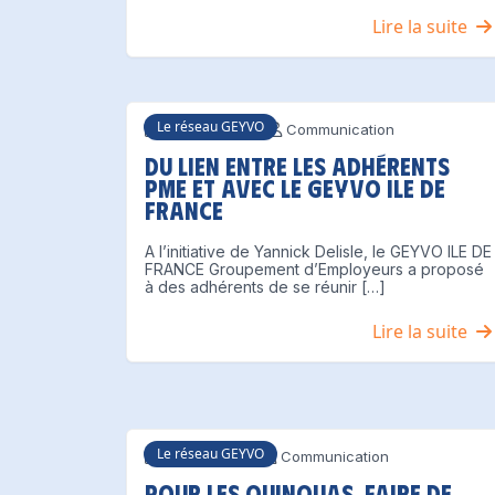
Lire la suite
Le réseau GEYVO
19 juillet 2021
Communication
Du lien entre les adhérents
PME et avec le Geyvo Ile de
France
A l’initiative de Yannick Delisle, le GEYVO ILE DE
FRANCE Groupement d’Employeurs a proposé
à des adhérents de se réunir […]
Lire la suite
Le réseau GEYVO
8 juillet 2021
Communication
Pour les Quinquas, faire de