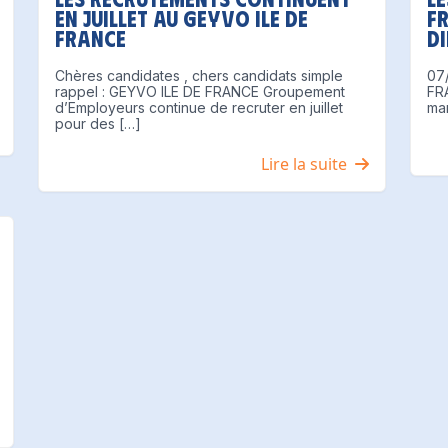
en juillet au GEYVO ILE DE
F
FRANCE
di
Chères candidates , chers candidats simple
07/
rappel : GEYVO ILE DE FRANCE Groupement
FR
d’Employeurs continue de recruter en juillet
man
pour des […]
Lire la suite