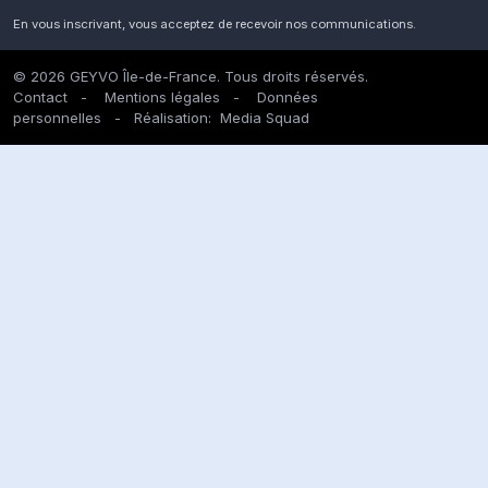
En vous inscrivant, vous acceptez de recevoir nos communications.
© 2026 GEYVO Île-de-France. Tous droits réservés.
Contact
-
Mentions légales
-
Données
personnelles
- Réalisation:
Media Squad