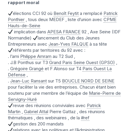
rapport moral
élections CCI 92 où
Benoît Feytit
a remplacé
Patrick
Ponthier
, tous deux MEDEF , liste d’union avec
CPME
Hauts-de-Seine
implication dans
APESA FRANCE
92 , Axe Seine (IDF
Normandie)
lancement du Club des Jeunes
Entrepreneurs avec
Jean-Yves FALQUE
à sa tête
référents par territoires du 92 avec :
. l’ami
Philippe Amram
au T2 Sud ,
. J.B Ponthus sur T3
Grand Paris Seine Ouest (GPSO)
,
.
Grégoire Grangé
et F Alonso sur T4
Paris Ouest La
Défense
,
.
Jean-Luc Ransant
sur T5
BOUCLE NORD DE SEINE
pour faciliter la vie des entreprises. Chacun étant bien
soutenu par une membre de l’équipe de
Marie-Pierre de
Servigny-Huré
revue des réunions conviviales avec
Patrick
Martin
,
Gabriel Attal
Pierre Gattaz , des réunions
thématiques , des webinaires , de la
#ref
gestion des 200 mandats
relations avec les politiques et l’Administration