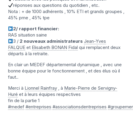
réponses aux questions du quotidien , etc.
Nota : + de 1000 adhérents , 10% ETI et grands groupes ,
45% pme , 45% tpe
2/ rapport financier:
RAS situation saine
3 /
2 nouveaux administrateurs
Jean-Yves
FALQUE
et
Elisabeth BONAN
Fidal
qui remplacent deux
départs à la retraite.
En clair un MEDEF départemental dynamique , avec une
bonne équipe pour le fonctionnement , et des élus où il
faut..
Merci à
Lionnel Rainfray
, à
Marie-Pierre de Servigny-
Huré
et à leurs équipes respectives
fin de la partie 1
#medef
#entreprises
#associationsdentreprises
#groupemen