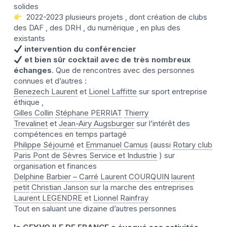
solides
2022-2023 plusieurs projets , dont création de clubs
des DAF , des DRH , du numérique , en plus des
existants
intervention du conférencier
et bien sûr cocktail avec de très nombreux
échanges
. Que de rencontres avec des personnes
connues et d’autres :
Benezech Laurent
et
Lionel Laffitte
sur sport entreprise
éthique ,
Gilles Collin
Stéphane PERRIAT
Thierry
Trevalinet
et
Jean-Airy Augsburger
sur l’intérêt des
compétences en temps partagé
Philippe Séjourné
et
Emmanuel Camus
(aussi
Rotary club
Paris Pont de Sèvres Service et Industrie
) sur
organisation et finances
Delphine Barbier – Carré
Laurent COURQUIN
laurent
petit
Christian Janson
sur la marche des entreprises
Laurent LEGENDRE
et
Lionnel Rainfray
Tout en saluant une dizaine d’autres personnes