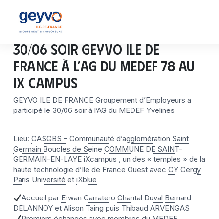
30/06 soir GEYVO ILE DE
FRANCE à l’AG du MEDEF 78 au
iX Campus
GEYVO ILE DE FRANCE Groupement d’Employeurs a
participé le 30/06 soir à l’AG du
MEDEF Yvelines
Lieu:
CASGBS – Communauté d’agglomération Saint
Germain Boucles de Seine
COMMUNE DE SAINT-
GERMAIN-EN-LAYE
iXcampus
, un des « temples » de la
haute technologie d’Ile de France Ouest avec
CY Cergy
Paris Université
et
iXblue
Accueil par
Erwan Carratero
Chantal Duval
Bernard
DELANNOY
et
Alison Taing
puis
Thibaud ARVENGAS
Premiers échanges avec membres du
MEDEF