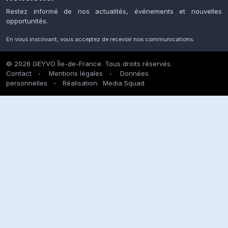
Restez informé de nos actualités, événements et nouvelles
opportunités.
En vous inscrivant, vous acceptez de recevoir nos communications.
© 2026 GEYVO Île-de-France. Tous droits réservés.
Contact
-
Mentions légales
-
Données
personnelles
- Réalisation:
Media Squad