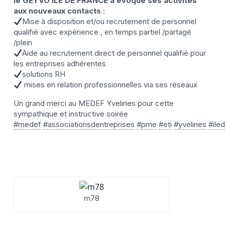
le GEYVO ILE DE FRANCE a évoqué ses activités
aux nouveaux contacts
:
Mise à disposition et/ou recrutement de personnel
qualifié avec expérience , en temps partiel /partagé
/plein
Aide au recrutement direct de personnel qualifié pour
les entreprises adhérentes
solutions RH
mises en relation professionnelles via ses réseaux
Un grand merci au MEDEF Yvelines pour cette
sympathique et instructive soirée
#medef
#associationsdentreprises
#pme
#eti
#yvelines
#ile
m78