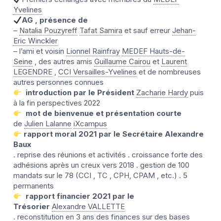
Yvelines
AG , présence de
–
Natalia Pouzyreff
Tafat Samira
et sauf erreur
Jehan-
Eric Winckler
– l’ami et voisin
Lionnel Rainfray
MEDEF Hauts-de-
Seine
, des autres amis
Guillaume Cairou
et
Laurent
LEGENDRE
,
CCI Versailles-Yvelines
et de nombreuses
autres personnes connues
introduction par le Président
Zacharie Hardy
puis
à la fin perspectives 2022
mot de bienvenue et présentation courte
de
Julien Lalanne
iXcampus
rapport moral 2021 par le Secrétaire Alexandre
Baux
. reprise des réunions et activités . croissance forte des
adhésions après un creux vers 2018 . gestion de 100
mandats sur le 78 (CCI , TC , CPH, CPAM , etc.) . 5
permanents
rapport financier 2021 par le
Trésorier
Alexandre VALLETTE
. reconstitution en 3 ans des finances sur des bases