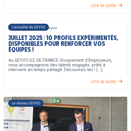
Lire la suite
L'actualité du GEYVO
3 juillet 2025
Geyvo
Juillet 2025 | 10 profils expérimentés,
disponibles pour renforcer vos
équipes !
Au GEYVO ILE DE FRANCE Groupement d’Employeurs,
nous accompagnons des talents engagés, prêts à
intervenir en temps partagé. Découvrez-les ! […]
Lire la suite
Le réseau GEYVO