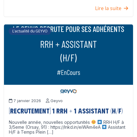
Lire la suite
L'actualité du GEYVO
7 janvier 2026
Geyvo
[Recrutement] 1 RRH + 1 Assistant (H/F)
Nouvelle année, nouvelles opportunités
RRH H/F à
3/5eme (Orsay, 91) : https://lnkd.in/eiWAm4eA
Assistant
H/F à Temps Plein […]