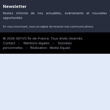
Newsletter
Restez informé de nos actualités, événements et nouvelles
opportunités.
En vous inscrivant, vous acceptez de recevoir nos communications.
© 2026 GEYVO Île-de-France. Tous droits réservés.
Contact
-
Mentions légales
-
Données
personnelles
- Réalisation:
Media Squad