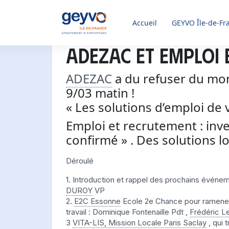
Accueil
GEYVO
Île-de-Fr
ADEZAC et EMPLOI 
ADEZAC
a du refuser du mo
9/03 matin !
« Les solutions d’emploi de v
Emploi et recrutement : inv
confirmé » . Des solutions l
Déroulé
1. Introduction et rappel des prochains évén
DUROY
VP
2.
E2C Essonne
Ecole 2e Chance pour ramener 
travail : Dominique Fontenaille Pdt ,
Frédéric L
3
VITA-LIS, Mission Locale Paris Saclay
, qui 