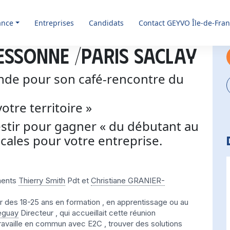
ance
Entreprises
Candidats
Contact GEYVO Île-de-Fra
ESSONNE /PARIS SACLAY
nde pour son café-rencontre du
otre territoire »
estir pour gagner « du débutant au
ocales pour votre entreprise.
ements
Thierry Smith
Pdt et
Christiane GRANIER-
des 18-25 ans en formation , en apprentissage ou au
eguay
Directeur , qui accueillait cette réunion
travaille en commun avec E2C , trouver des solutions