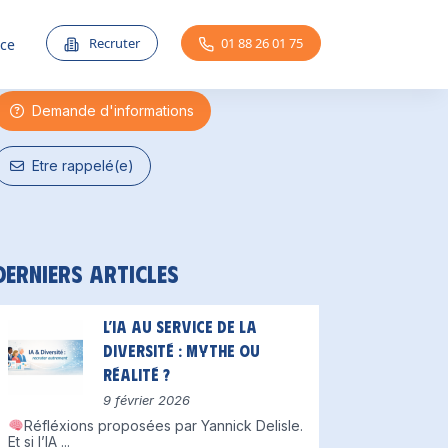
Une question ?
Recruter
01 88 26 01 75
nce
Demande d'informations
Etre rappelé(e)
Derniers articles
L’IA au service de la
diversité : mythe ou
réalité ?
9 février 2026
Réfléxions proposées par Yannick Delisle.
Et si l’IA
...