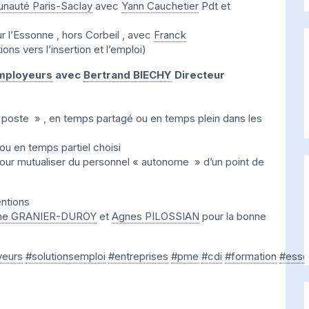
auté Paris-Saclay
avec
Yann Cauchetier
Pdt et
r l’Essonne , hors Corbeil , avec
Franck
ons vers l’insertion et l’emploi)
mployeurs
avec
Bertrand BIECHY
Directeur
au poste » , en temps partagé ou en temps plein dans les
u en temps partiel choisi
pour mutualiser du personnel « autonome » d’un point de
ntions
iane GRANIER-DUROY
et
Agnes PILOSSIAN
pour la bonne
eurs
#solutionsemploi
#entreprises
#pme
#cdi
#formation
#esso