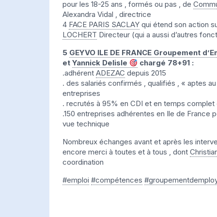
pour les 18-25 ans , formés ou pas , de
Commun
Alexandra Vidal , directrice
4
FACE PARIS SACLAY
qui étend son action su
LOCHERT
Directeur (qui a aussi d’autres foncti
5
GEYVO ILE DE FRANCE Groupement d’E
et
Yannick Delisle
chargé 78+91 :
.adhérent
ADEZAC
depuis 2015
. des salariés confirmés , qualifiés , « aptes 
entreprises
. recrutés à 95% en CDI et en temps complet o
.150 entreprises adhérentes en Ile de France 
vue technique
Nombreux échanges avant et après les interve
encore merci à toutes et à tous , dont
Christ
coordination
#emploi
#compétences
#groupementdemploy