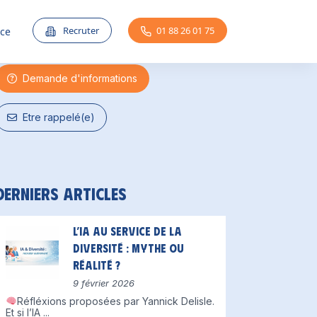
Une question ?
Recruter
01 88 26 01 75
nce
Demande d'informations
Etre rappelé(e)
Derniers articles
L’IA au service de la
diversité : mythe ou
réalité ?
9 février 2026
Réfléxions proposées par Yannick Delisle.
Et si l’IA
...