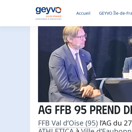
Accueil
GEYVO
Île-de-Fr
AG FFB 95 prend d
FFB Val d’Oise (95)
l’AG du 27
ATHLETICA
à
Ville d’Eaubon