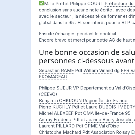
M. le Préfet Philippe COURT
Préfecture du 
conclusion sans aucune note écrite , avec des
avec le secteur , la nécessité de former et d’i
global dans le 95 . Et son intérêt pour le BTP 
Ensuite échanges pendant le cocktail.
Encore bravo et merci pour cette AG de haut n
Une bonne occasion de salu
personnes ci-dessous avant 
Sebastien RAME
Pdt
William Vinand
dg
FFB Va
FROMAGEAU
Philippe SUEUR
VP
Département du Val d’Ois
(CEEVO)
Benjamin CHKROUN
Région Île-de-France
Pierre KUCHLY
Pdt et
Laure DUBOIS-IMBER
Michel ALEXEEF
Pdt
CMA Île-de-France
95
Anfray Frederic
Pdt et
Jeanne Beury Josselin
Laurent PILLARD
Pdt
CPME Val d’Oise
Christophe Machard
Pdt
Association Roissy E