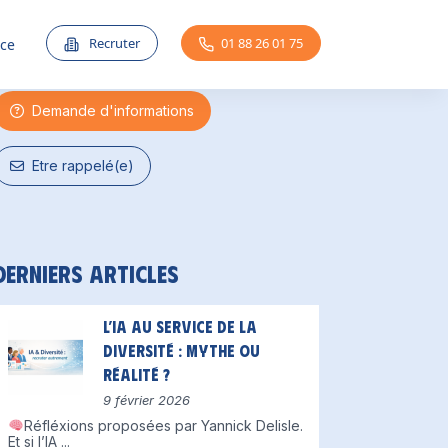
Une question ?
Recruter
01 88 26 01 75
nce
Demande d'informations
Etre rappelé(e)
Derniers articles
L’IA au service de la
diversité : mythe ou
réalité ?
9 février 2026
Réfléxions proposées par Yannick Delisle.
Et si l’IA
...