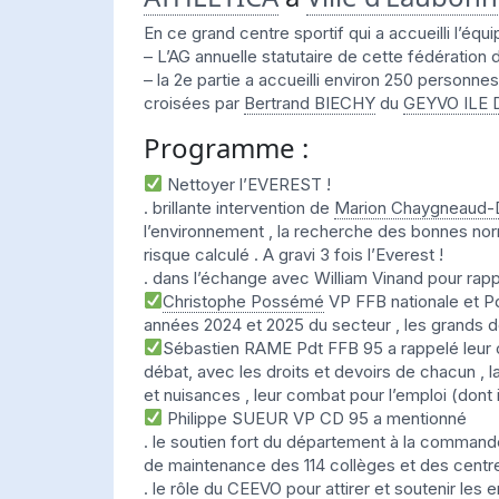
En ce grand centre sportif qui a accueilli l’é
– L’AG annuelle statutaire de cette fédération
– la 2e partie a accueilli environ 250 personne
croisées par
Bertrand BIECHY
du
GEYVO ILE 
Programme :
Nettoyer l’EVEREST !
. brillante intervention de
Marion Chaygneaud-
l’environnement , la recherche des bonnes normes
risque calculé . A gravi 3 fois l’Everest !
. dans l’échange avec William Vinand pour rapp
Christophe Possémé
VP FFB nationale et Pdt
années 2024 et 2025 du secteur , les grands d
Sébastien RAME Pdt FFB 95 a rappelé leur 
débat, avec les droits et devoirs de chacun 
et nuisances , leur combat pour l’emploi (don
Philippe SUEUR VP CD 95 a mentionné
. le soutien fort du département à la commande
de maintenance des 114 collèges et des centre
. le rôle du CEEVO pour attirer et soutenir les 