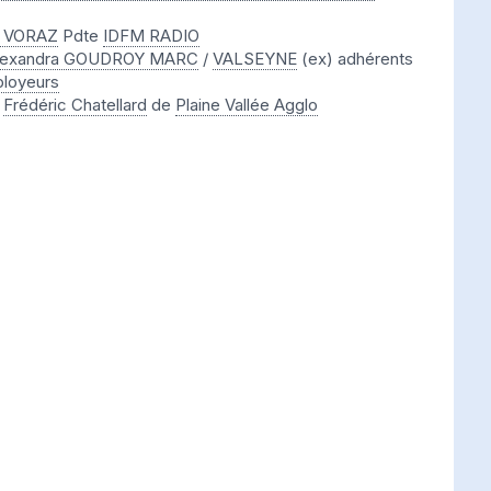
e VORAZ
Pdte
IDFM RADIO
lexandra GOUDROY MARC
/
VALSEYNE
(ex) adhérents
loyeurs
t
Frédéric Chatellard
de
Plaine Vallée Agglo