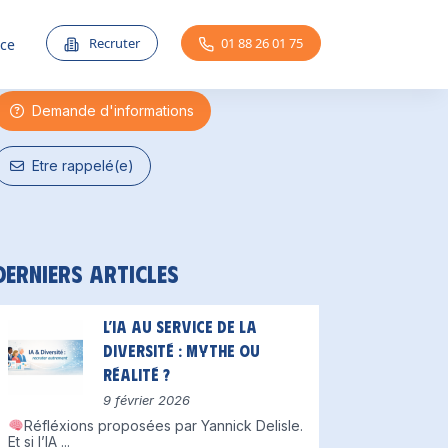
Une question ?
Recruter
01 88 26 01 75
nce
Demande d'informations
Etre rappelé(e)
Derniers articles
L’IA au service de la
diversité : mythe ou
réalité ?
9 février 2026
Réfléxions proposées par Yannick Delisle.
Et si l’IA
...