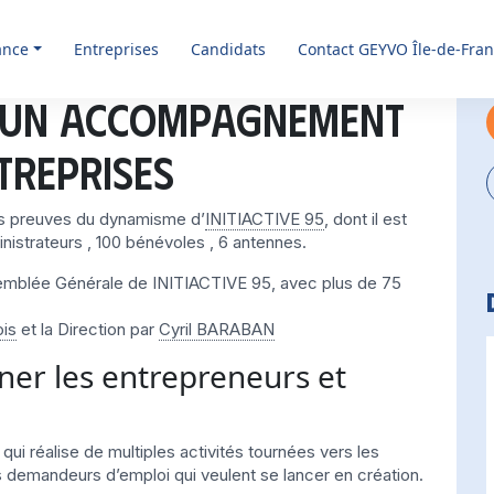
ance
Entreprises
Candidats
Contact GEYVO Île-de-Fra
 : un accompagnement
treprises
les preuves du dynamisme d’
INITIACTIVE 95
, dont il est
nistrateurs , 100 bénévoles , 6 antennes.
Assemblée Générale de INITIACTIVE 95, avec plus de 75
ois
et la Direction par
Cyril BARABAN
er les entrepreneurs et
i réalise de multiples activités tournées vers les
s demandeurs d’emploi qui veulent se lancer en création.