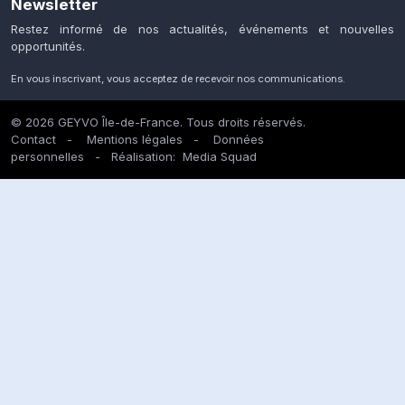
Newsletter
Restez informé de nos actualités, événements et nouvelles
opportunités.
En vous inscrivant, vous acceptez de recevoir nos communications.
© 2026 GEYVO Île-de-France. Tous droits réservés.
Contact
-
Mentions légales
-
Données
personnelles
- Réalisation:
Media Squad