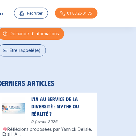
Une question ?
Recruter
01 88 26 01 75
nce
Demande d'informations
Etre rappelé(e)
Derniers articles
L’IA au service de la
diversité : mythe ou
réalité ?
9 février 2026
Réfléxions proposées par Yannick Delisle.
Et si l’IA
...