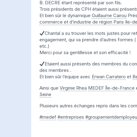
B. DECRE étant représenté par son fils.
Trois présidents de CPH étaient aussi présent
Et bien sûr le dynamique
Guillaume Cairou
Prés
commerce et d’industrie de région Paris Ile-
Chantal a su trouver les mots justes pour r
engagement, qui va prendre d’autres formes (
etc.)
Merci pour sa gentillesse et son efficacité !
Etaient aussi présents des membres du cons
des membres .
Et bien sûr l’équipe avec
Erwan Carratero
et
B
Ainsi que
Virginie Rhea
MEDEF Île-de-France
Seine
Plusieurs autres échanges repris dans les co
#medef
#entreprises
#groupementdemployeu