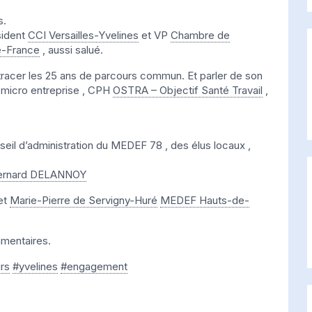
s.
ident
CCI Versailles-Yvelines
et VP
Chambre de
de-France
, aussi salué.
etracer les 25 ans de parcours commun. Et parler de son
 micro entreprise , CPH
OSTRA – Objectif Santé Travail
,
eil d’administration du MEDEF 78 , des élus locaux ,
ernard DELANNOY
et
Marie-Pierre de Servigny-Huré
MEDEF Hauts-de-
mmentaires.
rs
#yvelines
#engagement