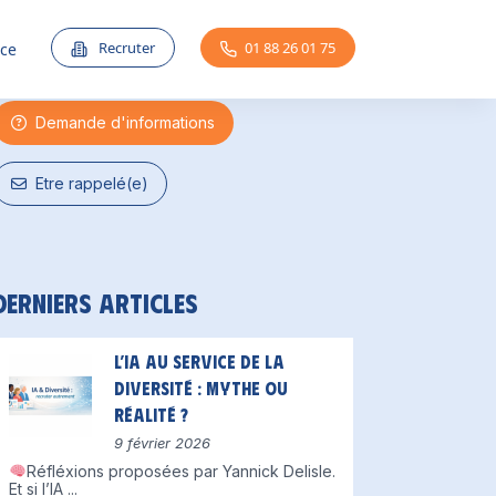
Une question ?
Recruter
01 88 26 01 75
nce
Demande d'informations
Etre rappelé(e)
Derniers articles
L’IA au service de la
diversité : mythe ou
réalité ?
9 février 2026
Réfléxions proposées par Yannick Delisle.
Et si l’IA
...