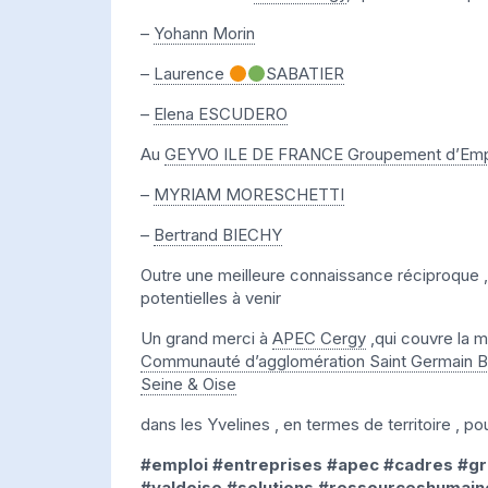
–
Yohann Morin
–
Laurence
SABATIER
–
Elena ESCUDERO
Au
GEYVO ILE DE FRANCE Groupement d’Emp
–
MYRIAM MORESCHETTI
–
Bertrand BIECHY
Outre une meilleure connaissance réciproque ,
potentielles à venir
Un grand merci à
APEC Cergy
,qui couvre la m
Communauté d’agglomération Saint Germain B
Seine & Oise
dans les Yvelines , en termes de territoire , po
#emploi
#entreprises
#apec
#cadres
#g
#valdoise
#solutions
#ressourceshumain