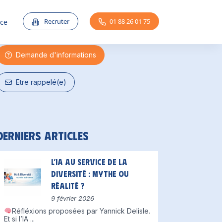
Une question ?
Recruter
01 88 26 01 75
nce
Demande d'informations
Etre rappelé(e)
Derniers articles
L’IA au service de la
diversité : mythe ou
réalité ?
9 février 2026
Réfléxions proposées par Yannick Delisle.
Et si l’IA
...