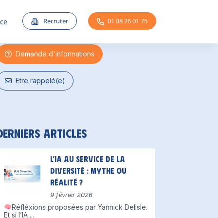
Une question ?
Recruter
01 88 26 01 75
nce
Demande d'informations
Etre rappelé(e)
Derniers articles
L’IA au service de la
diversité : mythe ou
réalité ?
9 février 2026
Réfléxions proposées par Yannick Delisle.
Et si l’IA
...