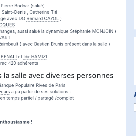
Pierre Bodnar (salué)
 Saint-Denis
,
Catherine Titi
ngé avec DG
Bernard CAYOL
)
ACQUES
hanges, aussi salué la dynamique
Stéphanie MONJOIN
)
LWART
Raimbault
( avec
Bastien Brunis
présent dans la salle )
 BENALI
et
Idir HAMIZI
brac
420 adhérents
 la salle avec diverses personnes
Banque Populaire Rives de Paris
yeurs
a pu parler de ses solutions :
 en temps partiel / partagé /complet
A
enthousiasme !