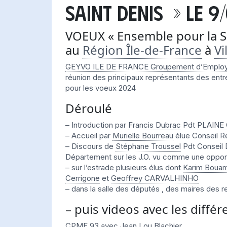
SAINT DENIS » le 9/
VOEUX « Ensemble pour la Se
au
Région Île-de-France
à
Vi
GEYVO ILE DE FRANCE Groupement d’Emplo
réunion des principaux représentants des entr
pour les voeux 2024
Déroulé
– Introduction par
Francis Dubrac
Pdt
PLAINE
– Accueil par
Murielle Bourreau
élue Conseil Ré
– Discours de
Stéphane Troussel
Pdt Conseil 
Département sur les J.O. vu comme une opport
– sur l’estrade plusieurs élus dont
Karim Boua
Cerrigone
et
Geoffrey CARVALHINHO
– dans la salle des députés , des maires des 
– puis videos avec les différ
CPME 93
avec
Jean Lou Blachier