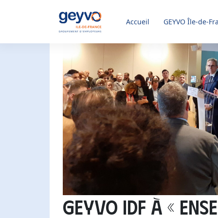
Accueil
GEYVO
Île-de-Fr
GEYVO IDF à « ENS