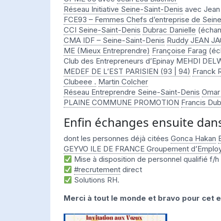
Réseau Initiative Seine-Saint-Denis
avec Jean 
FCE93 – Femmes Chefs d’entreprise de Seine
CCI Seine-Saint-Denis
Dubrac Danielle
(écha
CMA IDF – Seine-Saint-Denis
Ruddy JEAN J
ME (Mieux Entreprendre)
Françoise Farag
(éc
Club des Entrepreneurs d’Epinay MEHDI DE
MEDEF DE L’EST PARISIEN (93 | 94)
Franck 
Clubeee .
Martin Colcher
Réseau Entreprendre Seine-Saint-Denis
Omar
PLAINE COMMUNE PROMOTION
Francis Du
Enfin échanges ensuite dans
dont les personnes déjà citées
Gonca Hakan
GEYVO ILE DE FRANCE Groupement d’Emplo
Mise à disposition de personnel qualifié f/h
#recrutement
direct
Solutions RH.
Merci à tout le monde et bravo pour cet 