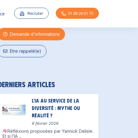
Une question ?
Recruter
01 88 26 01 75
nce
Demande d'informations
Etre rappelé(e)
Derniers articles
L’IA au service de la
diversité : mythe ou
réalité ?
9 février 2026
Réfléxions proposées par Yannick Delisle.
Et si l’IA
...