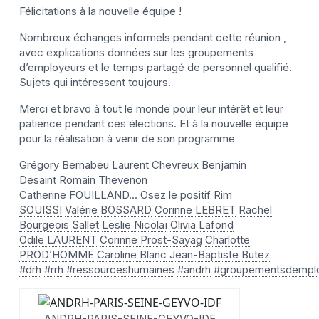
Félicitations à la nouvelle équipe !
Nombreux échanges informels pendant cette réunion ,
avec explications données sur les groupements
d’employeurs et le temps partagé de personnel qualifié.
Sujets qui intéressent toujours.
Merci et bravo à tout le monde pour leur intérêt et leur
patience pendant ces élections. Et à la nouvelle équipe
pour la réalisation à venir de son programme
Grégory Bernabeu
Laurent Chevreux
Benjamin
Desaint
Romain Thevenon
Catherine FOUILLAND… Osez le positif
Rim
SOUISSI
Valérie BOSSARD
Corinne LEBRET
Rachel
Bourgeois Sallet
Leslie Nicolaï
Olivia Lafond
Odile LAURENT
Corinne Prost-Sayag
Charlotte
PROD’HOMME
Caroline Blanc
Jean-Baptiste Butez
#drh
#rrh
#ressourceshumaines
#andrh
#groupementsdempl
ANDRH-PARIS-SEINE-GEYVO-IDF