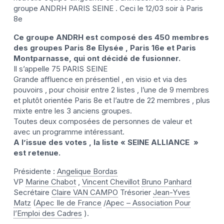
groupe ANDRH PARIS SEINE . Ceci le 12/03 soir à Paris
8e
Ce groupe ANDRH est composé des 450 membres
des groupes Paris 8e Elysée , Paris 16e et Paris
Montparnasse, qui ont décidé de fusionner.
Il s’appelle 75 PARIS SEINE
Grande affluence en présentiel , en visio et via des
pouvoirs , pour choisir entre 2 listes , l’une de 9 membres
et plutôt orientée Paris 8e et l’autre de 22 membres , plus
mixte entre les 3 anciens groupes.
Toutes deux composées de personnes de valeur et
avec un programme intéressant.
A l’issue des votes , la liste « SEINE ALLIANCE »
est retenue.
Présidente :
Angelique Bordas
VP
Marine Chabot
,
Vincent Chevillot
Bruno Panhard
Secrétaire
Claire VAN CAMPO
Trésorier
Jean-Yves
Matz
(
Apec Ile de France
/
Apec – Association Pour
l’Emploi des Cadres
).