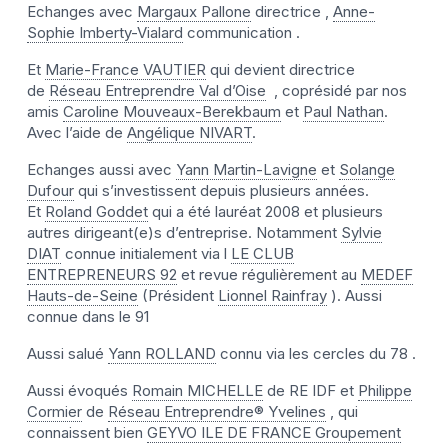
Echanges avec
Margaux Pallone
directrice ,
Anne-
Sophie Imberty-Vialard
communication .
Et
Marie-France VAUTIER
qui devient directrice
de
Réseau Entreprendre Val d’Oise
, coprésidé par nos
amis
Caroline Mouveaux-Berekbaum
et
Paul Nathan
.
Avec l’aide de
Angélique NIVART
.
Echanges aussi avec
Yann Martin-Lavigne
et
Solange
Dufour
qui s’investissent depuis plusieurs années.
Et
Roland Goddet
qui a été lauréat 2008 et plusieurs
autres dirigeant(e)s d’entreprise. Notamment
Sylvie
DIAT
connue initialement via l
LE CLUB
ENTREPRENEURS 92
et revue régulièrement au
MEDEF
Hauts-de-Seine
(Président
Lionnel Rainfray
). Aussi
connue dans le 91
Aussi salué
Yann ROLLAND
connu via les cercles du 78 .
Aussi évoqués
Romain MICHELLE
de RE IDF et
Philippe
Cormier
de
Réseau Entreprendre® Yvelines
, qui
connaissent bien
GEYVO ILE DE FRANCE Groupement