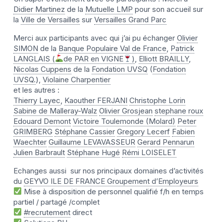
Didier Martinez
de la
Mutuelle LMP
pour son accueil sur
la
Ville de Versailles
sur
Versailles Grand Parc
Merci aux participants avec qui j’ai pu échanger
Olivier
SIMON
de la
Banque Populaire Val de France
,
Patrick
LANGLAIS (
de PAR en VIGNE
)
,
Elliott BRAILLY
,
Nicolas Cuppens
de la
Fondation UVSQ
(
Fondation
UVSQ.
),
Violaine Charpentier
et les autres :
Thierry Layec
,
Kaouther FERJANI
Christophe Lorin
Sabine de Malleray-Walz
Olivier Grosjean
stephane roux
Edouard Demont
Victoire Toulemonde (Molard)
Peter
GRIMBERG
Stéphane Cassier
Gregory Lecerf
Fabien
Waechter
Guillaume LEVAVASSEUR
Gerard Pennarun
Julien Barbrault
Stéphane Hugé
Rémi LOISELET
Echanges aussi sur nos principaux domaines d’activités
du
GEYVO ILE DE FRANCE Groupement d’Employeurs
Mise à disposition de personnel qualifié f/h en temps
partiel / partagé /complet
#
recrutement
direct