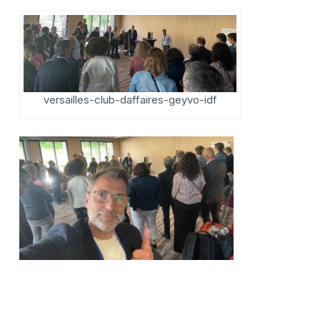
versailles-club-daffaires-geyvo-idf