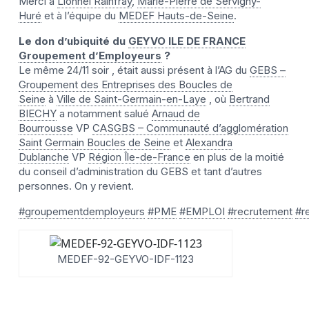
Merci à
Lionnel Rainfray
,
Marie-Pierre de Servigny-
Huré
et à l’équipe du
MEDEF Hauts-de-Seine
.
Le don d’ubiquité du
GEYVO ILE DE FRANCE
Groupement d’Employeurs
?
Le même 24/11 soir , était aussi présent à l’AG du
GEBS –
Groupement des Entreprises des Boucles de
Seine
à
Ville de Saint-Germain-en-Laye
, où
Bertrand
BIECHY
a notamment salué
Arnaud de
Bourrousse
VP
CASGBS – Communauté d’agglomération
Saint Germain Boucles de Seine
et
Alexandra
Dublanche
VP
Région Île-de-France
en plus de la moitié
du conseil d’administration du GEBS et tant d’autres
personnes. On y revient.
#groupementdemployeurs
#PME
#EMPLOI
#recrutement
#r
MEDEF-92-GEYVO-IDF-1123