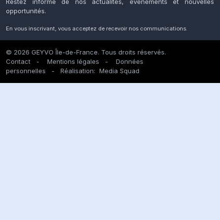
Restez informé de nos actualités, événements et nouvelles
opportunités.
En vous inscrivant, vous acceptez de recevoir nos communications.
© 2026 GEYVO Île-de-France. Tous droits réservés.
Contact
-
Mentions légales
-
Données
personnelles
- Réalisation:
Media Squad