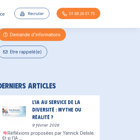
Une question ?
Recruter
01 88 26 01 75
nce
Demande d'informations
Etre rappelé(e)
Derniers articles
L’IA au service de la
diversité : mythe ou
réalité ?
9 février 2026
Réfléxions proposées par Yannick Delisle.
Et si l’IA
...