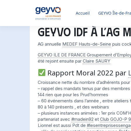
Accueil
GEYVO
Île-de-Fr
GEYVO IDF à l’AG 
AG annuelle
MEDEF Hauts-de-Seine
puis cock
GEYVO ILE DE FRANCE Groupement d’Emplo
été rejoint ensuite par
Claire SAURY
Rapport Moral 2022 par
Croissance nette du nombre d’adhérents pour 
– rappel des mandats tenus par des membres d
144 rien que pour les Prud’hommes
– 60 événements dans l’année , entre ateliers
80 à 140 présents , et des webinars
– plusieurs instances animées : 1er prix C
partenariat avec
#madein92
et
Club GOJO-P 9
Lionnel est aussi Pdt de
#lesentreprisessenga