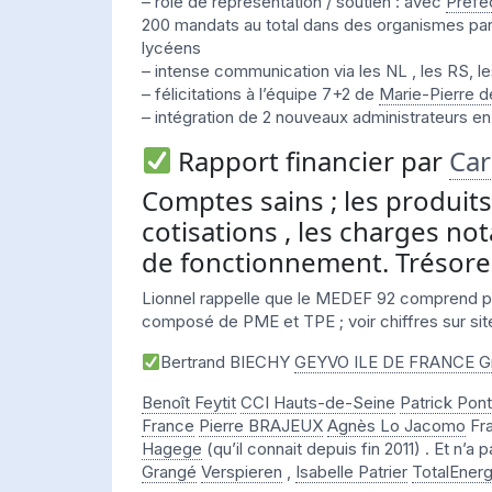
– rôle de représentation / soutien : avec
Préfe
200 mandats au total dans des organismes par
lycéens
– intense communication via les NL , les RS, 
– félicitations à l’équipe 7+2 de
Marie-Pierre d
– intégration de 2 nouveaux administrateurs e
Rapport financier par
Car
Comptes sains ; les produit
cotisations , les charges n
de fonctionnement. Trésorer
Lionnel rappelle que le MEDEF 92 comprend pl
composé de PME et TPE ; voir chiffres sur si
Bertrand BIECHY
GEYVO ILE DE FRANCE G
Benoît Feytit
CCI Hauts-de-Seine
Patrick Pont
France
Pierre BRAJEUX
Agnès Lo Jacomo
Fra
Hagege
(qu’il connait depuis fin 2011) . Et n’a
Grangé
Verspieren
,
Isabelle Patrier
TotalEnerg