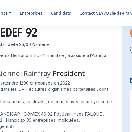
ance
Entreprises
Candidats
Contact GEYVO Île-de-Fra
MEDEF 92
tail d’été 28/06 Nanterre
yeurs
Bertrand BIECHY
membre , a assisté à l’AG et a
Lionnel Rainfray
Président
atteindre 1200 entreprises en 2022
ans les CPH et autres organismes partenaires , dont
 thématiques, cocktails , déjeuners avec en moyenne de
OM’HANDICAP , COMEX 40 92 Pdt
Jean-Yves FALQUE
,
2
, Handicap 30 entreprises impliquées.
gent
92