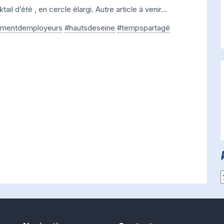
il d’été , en cercle élargi. Autre article à venir…
ementdemployeurs
#hautsdeseine
#tempspartagé
A