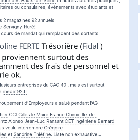
cture des Hauts-de-Seine
et autres autorités publiques ,
itaires ou consulaires, événements avec étudiants et
les 2 magazines 92 annuels
e Servigny-Huré
!!
n cours de mandat qui remplacent des sortants
oline FERTE
Trésorière (
Fidal
)
s proviennent surtout des
otamment des frais de personnel et
ie ok.
usieurs entreprises du CAC 40 , mais est surtout
te
medef92.fr
roupement d’Employeurs
a salué pendant l’AG
hier
CCI
Gilles le Maire
France Chimie Ile-de-
ntz Alonso
Jean-Luc Ransant
CET Ingénierie
Bernard
 pas voulu interrompre
Grégoire
ies
et
Sandrine Thiéfine
. Liste non exhaustive…