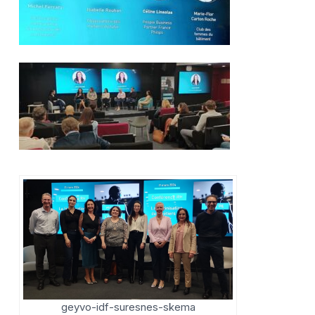
geyvo-idf-suresnes-skema