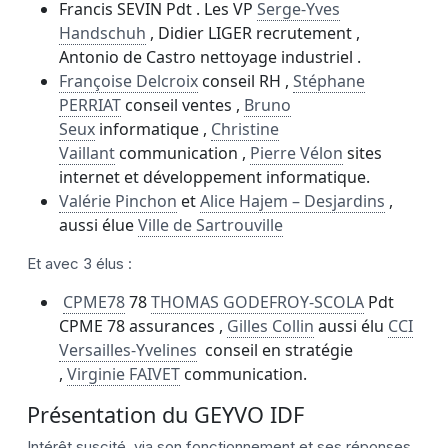
Francis SEVIN Pdt . Les VP
Serge-Yves
Handschuh
, Didier LIGER recrutement ,
Antonio de Castro nettoyage industriel .
Françoise Delcroix
conseil RH ,
Stéphane
PERRIAT
conseil ventes ,
Bruno
Seux
informatique ,
Christine
Vaillant
communication ,
Pierre Vélon
sites
internet et développement informatique.
Valérie Pinchon
et
Alice Hajem – Desjardins
,
aussi élue
Ville de Sartrouville
Et avec 3 élus :
CPME78
78
THOMAS GODEFROY-SCOLA
Pdt
CPME 78 assurances ,
Gilles Collin
aussi élu
CCI
Versailles-Yvelines
conseil en stratégie
,
Virginie FAIVET
communication.
Présentation du GEYVO IDF
Intérêt suscité, via son fonctionnement et ses réponses