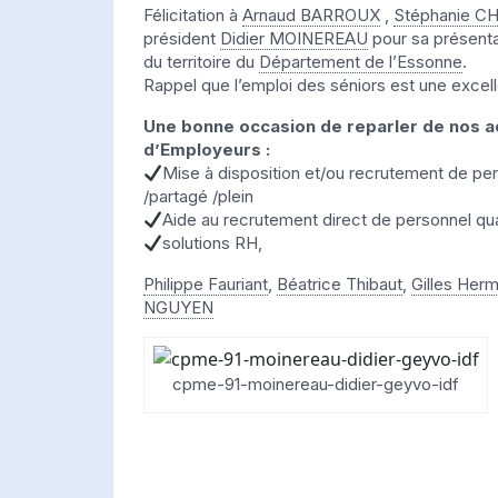
Félicitation à
Arnaud BARROUX
,
Stéphanie C
président
Didier MOINEREAU
pour sa présenta
du territoire du
Département de l’Essonne
.
Rappel que l’emploi des séniors est une excel
Une bonne occasion de reparler de nos 
d’Employeurs :
Mise à disposition et/ou recrutement de per
/partagé /plein
Aide au recrutement direct de personnel qua
solutions RH,
Philippe Fauriant
,
Béatrice Thibaut
,
Gilles Her
NGUYEN
cpme-91-moinereau-didier-geyvo-idf