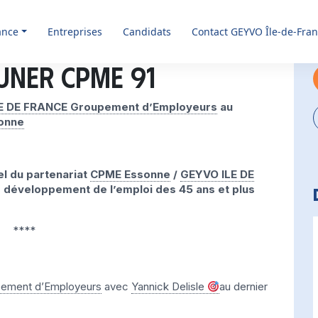
ance
Entreprises
Candidats
Contact GEYVO Île-de-Fra
uner CPME 91
E DE FRANCE Groupement d’Employeurs
au
onne
l du partenariat
CPME Essonne
/
GEYVO ILE DE
e développement de l’emploi des 45 ans et plus
****
ement d’Employeurs
avec
Yannick Delisle
au dernier