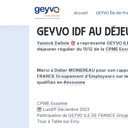
Accueil
GEYVO
Île-de-Fr
GEYVO IDF au déje
Yannick Delisle
a représenté
GEYVO IL
déjeuner régulier du 11/12 de la
CPME Ess
Merci à
Didier MOINEREAU
pour son rappe
FRANCE Groupement d’Employeurs
sur l
qualifiés en
#essonne
CPME Essonne
Lundi11 Décembre 2023
Participation du
GEYVO ILE DE FRANCE Group
Tous à Table sur Evry.