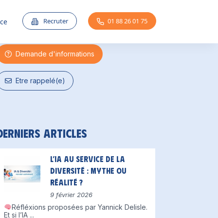
Une question ?
Recruter
01 88 26 01 75
nce
Demande d'informations
Etre rappelé(e)
Derniers articles
L’IA au service de la
diversité : mythe ou
réalité ?
9 février 2026
Réfléxions proposées par Yannick Delisle.
Et si l’IA
...