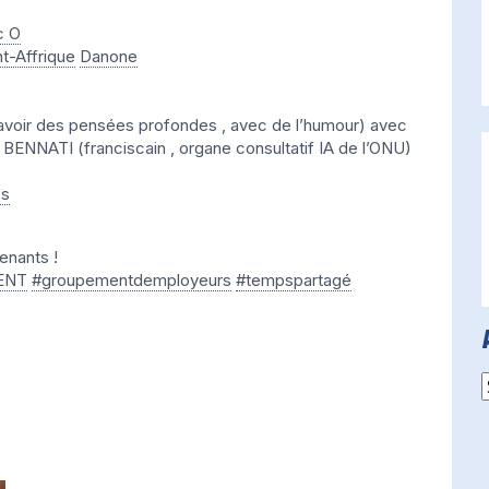
c O
t-Affrique
Danone
’avoir des pensées profondes , avec de l’humour) avec
ENNATI (franciscain , organe consultatif IA de l’ONU)
os
enants !
ENT
#
groupementdemployeurs
#
tempspartagé
A