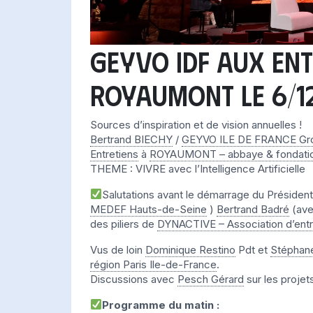
GEYVO IDF aux ENT
ROYAUMONT le 6/12
Sources d’inspiration et de vision annuelles !
Bertrand BIECHY
/
GEYVO ILE DE FRANCE Gr
Entretiens
à
ROYAUMONT – abbaye & fondati
THEME : VIVRE avec l’Intelligence Artificielle
Salutations avant le démarrage du Présiden
MEDEF Hauts-de-Seine
)
Bertrand Badré
(avec
des piliers de
DYNACTIVE – Association d’entrep
Vus de loin
Dominique Restino
Pdt et
Stéphane
région Paris Ile-de-France
.
Discussions avec
Pesch Gérard
sur les projet
Programme du matin :