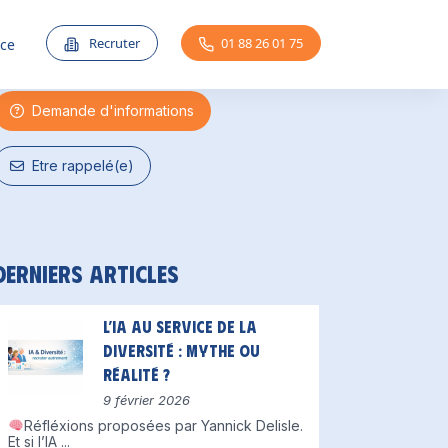
Une question ?
Recruter
01 88 26 01 75
nce
Demande d'informations
Etre rappelé(e)
Derniers articles
L’IA au service de la
diversité : mythe ou
réalité ?
9 février 2026
Réfléxions proposées par Yannick Delisle.
Et si l’IA
...