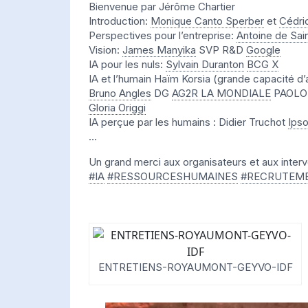
Bienvenue par Jérôme Chartier
Introduction:
Monique Canto Sperber
et
Cédri
Perspectives pour l’entreprise:
Antoine de Sain
Vision:
James Manyika
SVP R&D
Google
IA pour les nuls:
Sylvain Duranton
BCG X
IA et l’humain Haïm Korsia (grande capacité d
Bruno Angles
DG
AG2R LA MONDIALE
PAOLO B
Gloria Origgi
IA perçue par les humains : Didier Truchot
Ips
…
Un grand merci aux organisateurs et aux interv
#
IA
#
RESSOURCESHUMAINES
#
RECRUTEM
ENTRETIENS-ROYAUMONT-GEYVO-IDF