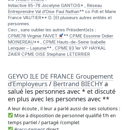
Initiactive 95-78
Jocelyne GANTOIS
* ,
Réseau
Entreprendre Val d’Oise
Paul Nathan
** co Pdt et Marie
France VAUTIER** D. [Et plusieurs autres entités et
personnes
Ceci , sans oublier les autres Président(e)s :
CPME78
Virginie FAIVET
**
CPME Essonne
Didier
MOINEREAU
** ,
CPME Hauts-de-Seine
Isabelle
Leriquier – Lajeunie
** ,
CPME 93
1er VP HAYKAL
ZAIER
CPME OISE
Stephane LETERRIER
GEYVO ILE DE FRANCE Groupement
d’Employeurs
/
Bertrand BIECHY
a
salué les personnes avec * et discuté
en plus avec les personnes avec **
A leur écoute , il leur a parlé aussi de ses solutions :
Mise à disposition de personnel qualifié f/h en
temps partiel / partagé /complet
#recrutement
direct