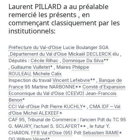
Laurent PILLARD a au préalable
remercié les présents , en
commençant classiquement par les
institutionnels:
Préfecture du Val-d’Oise
Lucie Boulanger SGA
,
Département du Val d’Oise
Mickaël DECLERCK
élu ,
Députés :
Cécile Rilhac
,
Dominique Da Silva
**
,
Guillaume Vuilletet
* , Maires
Philippe
ROULEAU
,
Michele Calix
Inspection du travail
Vincent Lefebvre
** ,
Banque de
France
95 Martine NARBONNE**
Comité d’Expansion
Economique du Val d’Oise (CEEVO)
Jean-Francois
Benon
*
CCI Val-d’Oise
Pdt
Pierre KUCHLY
* ,
CMA IDF – Val
d’Oise
Michel ALEXEEF
*
CAF 95, Tribunal de Commerce : l’ancien Pdt du TC 95
G. MAURY, l’actuel S. SCLAFERT** , le futur Y.
CHARON.
FFB Val d’Oise (95)
Pdt
Sebastien RAME
*
DG
William Vinand
*.