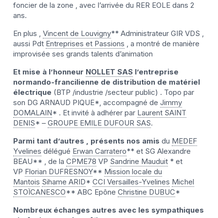
foncier de la zone , avec l’arrivée du RER EOLE dans 2
ans.
En plus ,
Vincent de Louvigny
** Administrateur GIR VDS ,
aussi Pdt
Entreprises et Passions
, a montré de manière
improvisée ses grands talents d’animation
Et mise à l’honneur
NOLLET SAS
l’entreprise
normando-francilienne de distribution de matériel
électrique
(BTP /industrie /secteur public) . Topo par
son DG ARNAUD PIQUE*, accompagné de
Jimmy
DOMALAIN
* . Et invité à adhérer par
Laurent SAINT
DENIS
* –
GROUPE EMILE DUFOUR SAS
.
Parmi tant d’autres , présents nos amis
du
MEDEF
Yvelines
délégué
Erwan Carratero
** et SG Alexandre
BEAU** , de la
CPME78
VP
Sandrine Mauduit
* et
VP
Florian DUFRESNOY
**
Mission locale du
Mantois
Sihame ARID
*
CCI Versailles-Yvelines
Michel
STOÏCANESCO
** ABC Epône
Christine DUBUC
*
Nombreux échanges autres avec les sympathiques