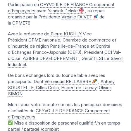
Participation du
GEYVO ILE DE FRANCE Groupement
d’Employeurs
avec
Yannick Delisle
, au repas
organisé par la Présidente
Virginie FAIVET
de
la
CPME78
Avec la présence de
Pierre KUCHLY
Vice
Président
CPME nationale
,
Chambre de commerce et
d’industrie de région Paris Ile-de-France
et
Comité
d’Echanges Franco-Japonais (CEFJ)
, Président
CCI Val-
d’Oise
,
AGIRES DEVELOPPEMENT
, Gérant
LSI Le Savoir
Industriel
.
De bons échanges lors du tour de table avec les
participants. Dont
Véronique BELLARBRE
,
Antony
SOUSTELLE
,
Gilles Collin
,
Hubert de Launay
,
Olivier
SIMON
Merci pour votre écoute sur nos les principaux domaines
d’activités du
GEYVO ILE DE FRANCE Groupement
d’Employeurs
Mise à disposition de personnel qualifié f/h en temps
partiel / partagé /complet