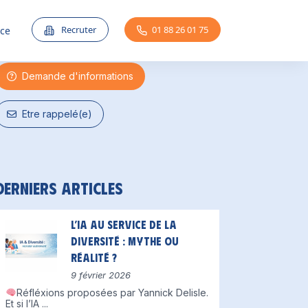
Une question ?
Recruter
01 88 26 01 75
nce
Demande d'informations
Etre rappelé(e)
Derniers articles
L’IA au service de la
diversité : mythe ou
réalité ?
9 février 2026
Réfléxions proposées par Yannick Delisle.
Et si l’IA
...