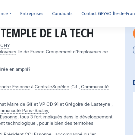
ance
Entreprises
Candidats
Contact GEYVO Île-de-Fra
 temple de la Tech
IECHY
loyeurs
Ile de France Groupement d’Employeurs ce
oirée en amphi?
endre Essonne
à
CentraleSupélec
,Gif ,
Communauté
nat
Maire de Gif et VP CD 91 et
Grégoire de Lasteyrie
,
mmunauté Paris-Saclay
,
’Essonne
, tous 3 fort impliqués dans le développement
 technologique , pour le bien des territoires.
N
Président
CCI Essonne
, accompagné du 1er