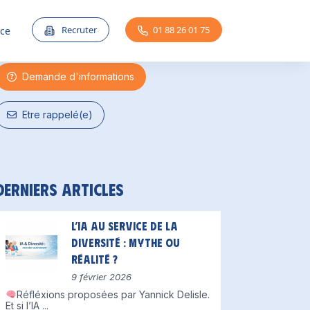
Une question ?
Recruter
01 88 26 01 75
nce
Demande d'informations
Etre rappelé(e)
Derniers articles
L’IA au service de la
diversité : mythe ou
réalité ?
9 février 2026
Réfléxions proposées par Yannick Delisle.
Et si l’IA
...