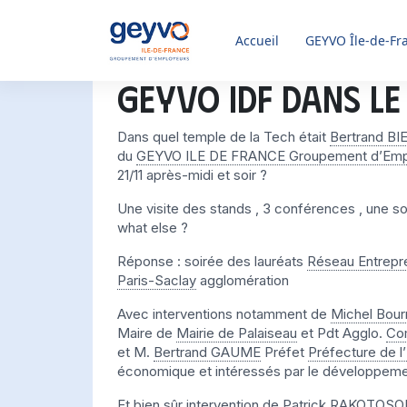
Accueil
GEYVO
Île-de-Fr
GEYVO IDF dans le
Dans quel temple de la Tech était
Bertrand B
du
GEYVO ILE DE FRANCE Groupement d’Emp
21/11 après-midi et soir ?
Une visite des stands , 3 conférences , une s
what else ?
Réponse : soirée des lauréats
Réseau Entrepr
Paris-Saclay
agglomération
Avec interventions notamment de
Michel Bour
Maire de
Mairie de Palaiseau
et Pdt Agglo.
Co
et M.
Bertrand GAUME
Préfet
Préfecture de l
économique et intéressés par le développement
Et bien sûr intervention de
Patrick RAKOTOSO