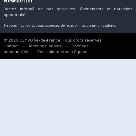
Newsletter
Restez informé de nos actualités, événements et nouvelles
opportunités.
En vous inscrivant, vous acceptez de recevoir nos communications.
© 2026 GEYVO Île-de-France. Tous droits réservés.
Contact
-
Mentions légales
-
Données
personnelles
- Réalisation:
Media Squad