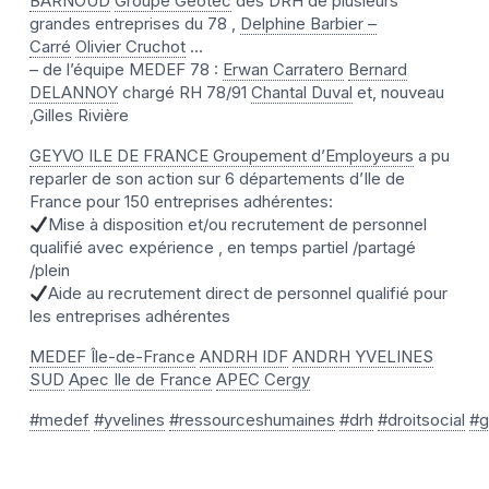
BARNOUD
Groupe Géotec
des DRH de plusieurs
grandes entreprises du 78 ,
Delphine Barbier –
Carré
Olivier Cruchot
…
– de l’équipe MEDEF 78 :
Erwan Carratero
Bernard
DELANNOY
chargé RH 78/91
Chantal Duval
et, nouveau
,Gilles Rivière
GEYVO ILE DE FRANCE Groupement d’Employeurs
a pu
reparler de son action sur 6 départements d’Ile de
France pour 150 entreprises adhérentes:
Mise à disposition et/ou recrutement de personnel
qualifié avec expérience , en temps partiel /partagé
/plein
Aide au recrutement direct de personnel qualifié pour
les entreprises adhérentes
MEDEF Île-de-France
ANDRH IDF
ANDRH YVELINES
SUD
Apec Ile de France
APEC Cergy
#medef
#yvelines
#ressourceshumaines
#drh
#droitsocial
#g