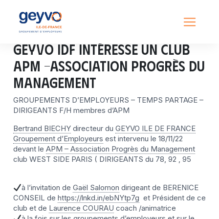
GEYVO IDF intéresse un Club
APM -Association Progrès du
Management
GROUPEMENTS D’EMPLOYEURS – TEMPS PARTAGE –
DIRIGEANTS F/H membres d’APM
Bertrand BIECHY
directeur du
GEYVO ILE DE FRANCE
Groupement d’Employeurs
est intervenu le 18/11/22
devant le
APM – Association Progrès du Management
club WEST SIDE PARIS ( DIRIGEANTS du 78, 92 , 95
à l’invitation de
Gaël Salomon
dirigeant de BERENICE
CONSEIL de
https://lnkd.in/ebNYtp7g
et Président de ce
club et de
Laurence COURAU
coach /animatrice
à la fois sur les groupements d’employeurs et sur le