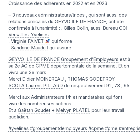
Croissance des adhérents en 2022 et en 2023
– 3 nouveaux administrateurs/trices , qui sont aussi des
relations amicales du GEYVO ILE DE FRANCE, ont été
confirmés à l’unanimité : .
Gilles Collin
, aussi Bureau
CCI
Versailles-Yvelines
.
Virginie FAIVET
qui forme
.
Sandrine Mauduit
qui assure
GEYVO ILE DE FRANCE Groupement d’Employeurs
est à
sa 2e AG de CPME départementale de la semaine. Et en
vivra une 3e mars
Merci
Didier MOINEREAU
,
THOMAS GODEFROY-
SCOLA
Laurent PILLARD
de respectivement 91 , 78 , 95.
Merci aux Administrateurs f/h et mandataires qui font
vivre les nombreuses actions
Et à
Gaëtan Goudet
+
Melvyn PLATEL
pour leur travail
quotidien.
#yvelines
#groupementdemployeurs
#cpme
#pme
#entrepri