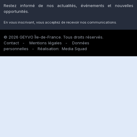
Restez informé de nos actualités, événements et nouvelles
opportunités.
En vous inscrivant, vous acceptez de recevoir nos communications.
© 2026 GEYVO Île-de-France. Tous droits réservés.
Contact
-
Mentions légales
-
Données
personnelles
- Réalisation:
Media Squad