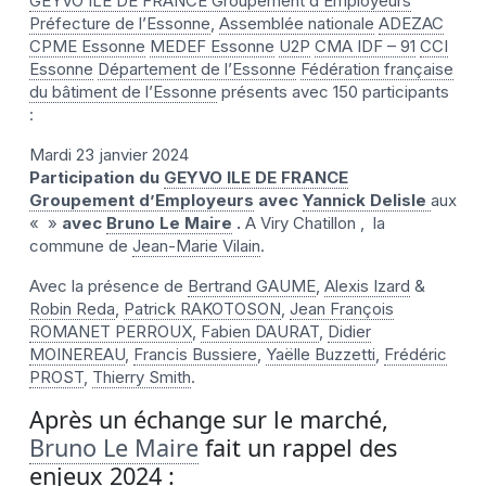
GEYVO ILE DE FRANCE Groupement d’Employeurs
Préfecture de l’Essonne
,
Assemblée nationale
ADEZAC
CPME Essonne
MEDEF Essonne
U2P
CMA IDF – 91
CCI
Essonne
Département de l’Essonne
Fédération française
du bâtiment de l’Essonne
présents avec 150 participants
:
Mardi 23 janvier 2024
Participation du
GEYVO ILE DE FRANCE
Groupement d’Employeurs
avec
Yannick Delisle
aux
« »
avec
Bruno Le Maire
.
A Viry Chatillon , la
commune de
Jean-Marie Vilain
.
Avec la présence de
Bertrand GAUME
,
Alexis Izard
&
Robin Reda
,
Patrick RAKOTOSON
,
Jean François
ROMANET PERROUX
,
Fabien DAURAT
,
Didier
MOINEREAU
,
Francis Bussiere
,
Yaëlle Buzzetti
,
Frédéric
PROST
,
Thierry Smith
.
Après un échange sur le marché,
Bruno Le Maire
fait un rappel des
enjeux 2024 :