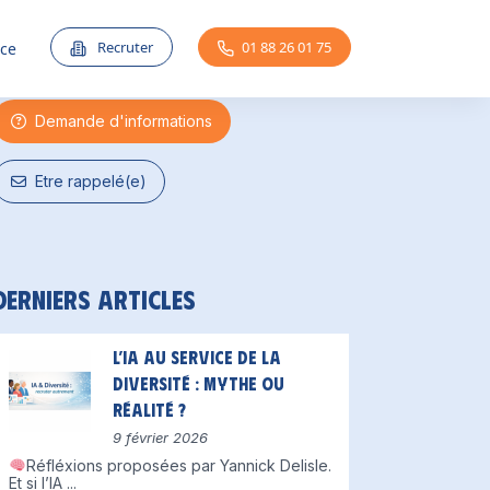
Une question ?
Recruter
01 88 26 01 75
nce
Demande d'informations
Etre rappelé(e)
Derniers articles
L’IA au service de la
diversité : mythe ou
réalité ?
9 février 2026
Réfléxions proposées par Yannick Delisle.
Et si l’IA
...