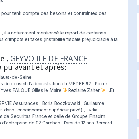
s :
 , pour tenir compte des besoins et contraintes des
x , il a notamment mentionné le report de certaines
 d’impôts et taxes (instabilité fiscale préjudiciable à la
le ,
GEYVO ILE DE FRANCE
 pu avant et après:
auts-de-Seine
es du conseil d’administration du MEDEF 92.
Pierre
-Yves FALQUE
Gilles le Maire
Rezlaine Zaher
.Et
SPVIE Assurances
,
Boris Boczkowski
,
Guillaume
is dans l’enseignement supérieur privé) ,
Lydia
nt de
Securitas France
et celle de
Groupe Finaxim
 d’entreprise de 92 Garches , l’ami de 12 ans
Bernard