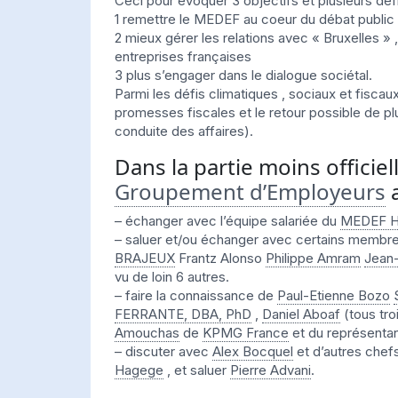
Ceci pour évoquer 3 objectifs et plusieurs défi
1 remettre le MEDEF au coeur du débat public
2 mieux gérer les relations avec « Bruxelles »
entreprises françaises
3 plus s’engager dans le dialogue sociétal.
Parmi les défis climatiques , sociaux et fiscau
promesses fiscales et le retour possible de plus
conduite des affaires).
Dans la partie moins officiel
Groupement d’Employeurs
a
– échanger avec l’équipe salariée du
MEDEF H
– saluer et/ou échanger avec certains membr
BRAJEUX
Frantz Alonso
Philippe Amram
Jean
vu de loin 6 autres.
– faire la connaissance de
Paul-Etienne Bozo
FERRANTE, DBA, PhD
,
Daniel Aboaf
(tous tro
Amouchas
de
KPMG France
et du représenta
– discuter avec
Alex Bocquel
et d’autres chefs
Hagege
, et saluer
Pierre Advani
.