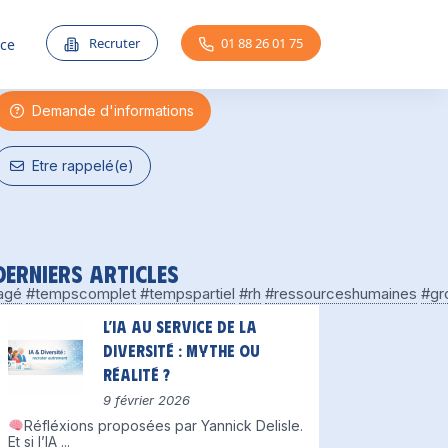
Une question ?
Recruter
01 88 26 01 75
nce
Demande d'informations
Etre rappelé(e)
Derniers articles
agé
#tempscomplet
#tempspartiel
#rh
#ressourceshumaines
#gr
L’IA au service de la
diversité : mythe ou
réalité ?
9 février 2026
Réfléxions proposées par Yannick Delisle.
Et si l’IA
...