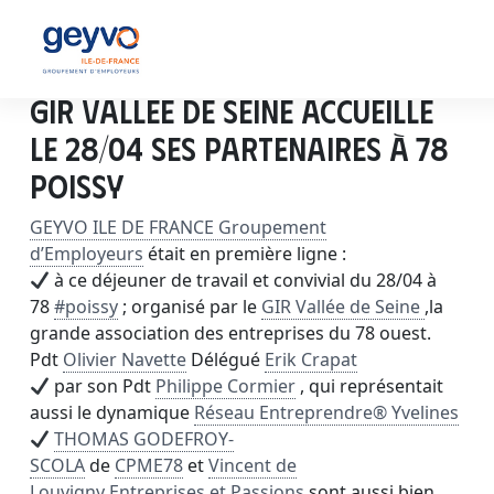
GIR VALLEE DE SEINE accueille
le 28/04 ses partenaires à 78
POISSY
GEYVO ILE DE FRANCE Groupement
d’Employeurs
était en première ligne :
à ce déjeuner de travail et convivial du 28/04 à
78
#poissy
; organisé par le
GIR Vallée de Seine
,la
grande association des entreprises du 78 ouest.
Pdt
Olivier Navette
Délégué
Erik Crapat
par son Pdt
Philippe Cormier
, qui représentait
aussi le dynamique
Réseau Entreprendre® Yvelines
THOMAS GODEFROY-
SCOLA
de
CPME78
et
Vincent de
Louvigny
Entreprises et Passions
sont aussi bien