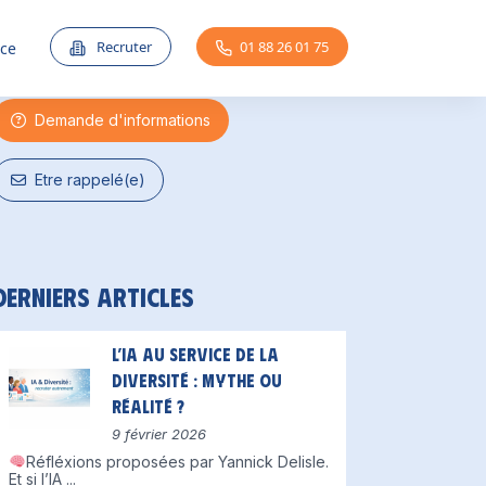
Une question ?
Recruter
01 88 26 01 75
nce
Demande d'informations
Etre rappelé(e)
Derniers articles
L’IA au service de la
diversité : mythe ou
réalité ?
9 février 2026
Réfléxions proposées par Yannick Delisle.
Et si l’IA
...