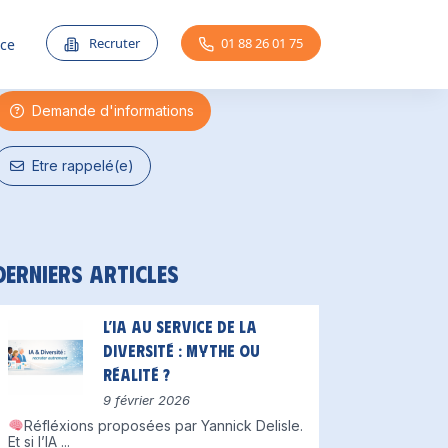
Une question ?
Recruter
01 88 26 01 75
nce
Demande d'informations
Etre rappelé(e)
Derniers articles
L’IA au service de la
diversité : mythe ou
réalité ?
9 février 2026
Réfléxions proposées par Yannick Delisle.
Et si l’IA
...