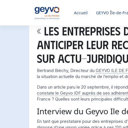
Accueil
GEYVO
Île-de-Fr
« Les entreprises
anticiper leur re
sur Actu-Juridiqu
Bertrand Biéchy, Directeur du
GEYVO ILE DE 
la situation actuelle du marché de l’emploi et 
Dans un article paru le 20 septembre, il répon
constate le Geyvo IDF auprès de ses adhéren
France ? Quelles sont leurs principales difficu
Interview du Geyvo Ile d
En tant que prestataire pour des entreprises d
dispose d’une vision variée grâce à ses 120 adh