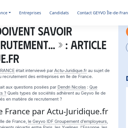
ance
Entreprises
Candidats
Contact GEYVO Île-de-Fra
 doivent savoir
crutement… » : Article
e.fr
FRANCE
était interviewé par
Actu-Juridique.fr
au sujet de
du recrutement des entreprises en Ile de France.
dait aux questions posées par
Dendri Nicolas
:
Que
ts ?
Quels types de sociétés adhèrent au Geyvo Ile de
ltés en matière de recrutement ?
e France par Actu-Juridique.fr
’Ile de France,
le Geyvo IDF Groupement d’employeurs
,
érents répartis entre Paris, les Yvelines, l’Essonne, les