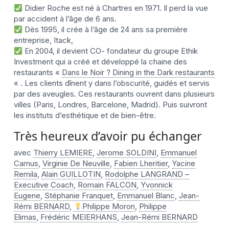
Didier Roche est né à Chartres en 1971. Il perd la vue
par accident à l’âge de 6 ans.
Dès 1995, il crée à l’âge de 24 ans sa première
entreprise, Itack,
En 2004, il devient CO- fondateur du groupe Ethik
Investment qui a créé et développé la chaine des
restaurants «
Dans le Noir ? Dining in the Dark restaurants
« . Les clients dînent y dans l’obscurité, guidés et servis
par des aveugles. Ces restaurants ouvrent dans plusieurs
villes (Paris, Londres, Barcelone, Madrid). Puis suivront
les instituts d’esthétique et de bien-être.
Très heureux d’avoir pu échanger
avec
Thierry LEMIERE
,
Jerome SOLDINI
,
Emmanuel
Camus
,
Virginie De Neuville
,
Fabien Lheritier
,
Yacine
Remila
,
Alain GUILLOTIN
,
Rodolphe LANGRAND –
Executive Coach
,
Romain FALCON
,
Yvonnick
Eugene
,
Stéphanie Franquet
,
Emmanuel Blanc
,
Jean-
Rémi BERNARD
,
Philippe Moron
,
Philippe
Elimas
,
Frédéric MEIERHANS
,
Jean-Rémi BERNARD