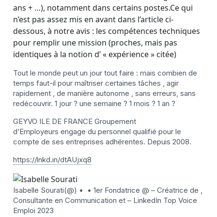
ans + …), notamment dans certains postes.Ce qui
n’est pas assez mis en avant dans l’article ci-
dessous, à notre avis : les compétences techniques
pour remplir une mission (proches, mais pas
identiques à la notion d’ « expérience » citée)
Tout le monde peut un jour tout faire : mais combien de
temps faut-il pour maîtriser certaines tâches , agir
rapidement , de manière autonome , sans erreurs, sans
redécouvrir. 1 jour ? une semaine ? 1 mois ? 1 an ?
GEYVO ILE DE FRANCE Groupement
d’Employeurs engage du personnel qualifié pour le
compte de ses entreprises adhérentes. Depuis 2008.
https://lnkd.in/dtAUjxq8
Isabelle Sourati
(@) • • 1er
Isabelle Sourati
(@) • • 1er
Fondatrice @ – Créatrice de ,
Consultante en Communication et – LinkedIn Top Voice
Fondatrice @ – Créatrice de , Consultante en Co
Emploi 2023