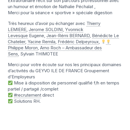
Extraordinaire récit sur son parcours professionnel avec
un humour et émotion de Nathalie Péchalat ,
Merci pour la séance « sportive » spéciale digestion
Très heureux d’avoir pu échanger avec
Thierry
LEMIERE
,
Jerome SOLDINI
,
Yvonnick
Levesque
Eugene,
Jean-Rémi BERNARD
,
Bénédicte Le
Chatelier
,
Yacine Remila
,
Frédéric Delpeyroux
,
Philippe Moron
,
Arno Roch – Ambassadeur des
Sens
, Sylvain THIMOTEE
Merci pour votre écoute sur nos les principaux domaines
d’activités du GEYVO ILE DE FRANCE Groupement
d’Employeurs
Mise à disposition de personnel qualifié f/h en temps
partiel / partagé /complet
#recrutement
direct
Solutions RH.