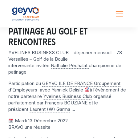
Patinage au golf et
rencontres
YVELINES BUSINESS CLUB – déjeuner mensuel – 78
Versailles –
Golf de la Boulie
intervenante invitée
Nathalie Péchalat
championne de
patinage
Participation du
GEYVO ILE DE FRANCE Groupement
d’Employeurs
avec
Yannick Delisle
à l’évènement de
notre partenaire
Yvelines Business Club
organisé
parfaitement par
François BOUZIANE
et le
président
Laurent (W) Garma
…
Mardi 13 Décembre 2022
BRAVO une réussite