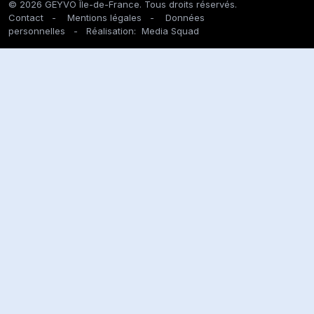
© 2026 GEYVO Île-de-France. Tous droits réservés.
Contact
-
Mentions légales
-
Données
personnelles
- Réalisation:
Media Squad