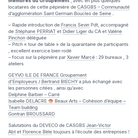
membres du Groupement
, avec en plus quelques
locataires de cette pépinière de
CASGBS – Communauté
d’agglomération Saint Germain Boucles de Seine
.
– Rapide introduction de
Francis Sevin
Pdt, accompagné
de
Stéphane PERRIAT
et
Didier Liger
du CA et
Valérie
Pinchon
déléguée
– Pitch « tour de table » de la quarantaine de participants
, excellent exercice bien rodé
– focus sur la pépinière par
Xavier Marcé
: 29 bureaux , 3
ateliers
GEYVO ILE DE FRANCE Groupement
d’Employeurs
/
Bertrand BIECHY
a plus échangé avec
les personnes citées . ainsi qu’avec
Delphine Barbier – Carré
Isabelle DELACRE
Beaux Arts – Cohésion d’équipe –
Team building
Gontran BROUSSARD
Salutations du DEVECO de CASGBS
Jean-Victor
Abt
et
Florence Bèle
toujours à l’écoute des entreprises !