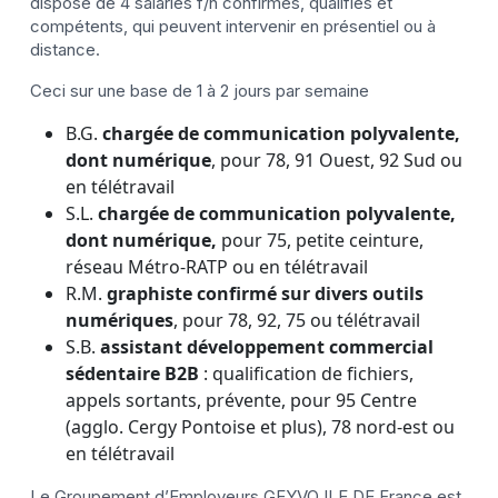
dispose de 4 salariés f/h confirmés, qualifiés et
compétents, qui peuvent intervenir en présentiel ou à
distance.
Ceci sur une base de 1 à 2 jours par semaine
B.G.
chargée de communication polyvalente,
dont numérique
, pour 78, 91 Ouest, 92 Sud ou
en télétravail
S.L.
chargée de communication polyvalente,
dont numérique,
pour 75, petite ceinture,
réseau Métro-RATP ou en télétravail
R.M.
graphiste confirmé sur divers outils
numériques
, pour 78, 92, 75 ou télétravail
S.B.
assistant développement commercial
sédentaire B2B
: qualification de fichiers,
appels sortants, prévente, pour 95 Centre
(agglo. Cergy Pontoise et plus), 78 nord-est ou
en télétravail
Le Groupement d’Employeurs GEYVO ILE DE France est