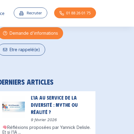
Une question ?
Recruter
01 88 26 01 75
nce
Demande d'informations
Etre rappelé(e)
Derniers articles
L’IA au service de la
diversité : mythe ou
réalité ?
9 février 2026
Réfléxions proposées par Yannick Delisle.
Et si l’IA
...