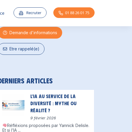
Une question ?
Recruter
01 88 26 01 75
nce
Demande d'informations
Etre rappelé(e)
Derniers articles
L’IA au service de la
diversité : mythe ou
réalité ?
9 février 2026
Réfléxions proposées par Yannick Delisle.
Et si l’IA
...