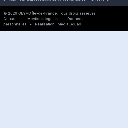
© 2026 GEYVO Île-de-France. Tous droits réservés.
Contact
-
Mentions légales
-
Données
personnelles
- Réalisation:
Media Squad