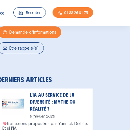
Une question ?
Recruter
01 88 26 01 75
nce
Demande d'informations
Etre rappelé(e)
Derniers articles
L’IA au service de la
diversité : mythe ou
réalité ?
9 février 2026
Réfléxions proposées par Yannick Delisle.
Et si l’IA
...