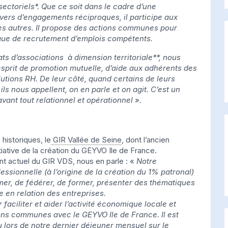
sectoriels*. Que ce soit dans le cadre d’une
vers d’engagements réciproques, il participe aux
es autres. Il propose des actions communes pour
ique de recrutement d’emplois compétents.
ats d’associations à dimension territoriale**, nous
prit de promotion mutuelle, d’aide aux adhérents des
lutions
RH. De leur côté, quand certains de leurs
s nous appellent, on en parle et on agit. C’est un
ant tout relationnel et opérationnel ».
historiques, le
GIR Vallée de Seine
, dont l’ancien
nitiative de la création du GEYVO Ile de France.
t actuel du GIR VDS, nous en parle : «
Notre
essionnelle (à l’origine de la création du 1% patronal)
imer, de fédérer, de former, présenter des thématiques
e en relation des entreprises.
 faciliter et aider l’activité économique locale et
ons communes avec le GEYVO Ile de France. Il est
lors de notre dernier déjeuner mensuel sur le