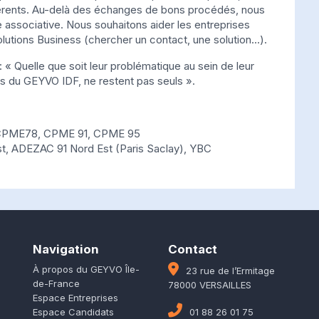
érents. Au-delà des échanges de bons procédés, nous
associative. Nous souhaitons aider les entreprises
lutions Business (chercher un contact, une solution…).
« Quelle que soit leur problématique au sein de leur
ts du GEYVO IDF, ne restent pas seuls ».
CPME78, CPME 91, CPME 95
t, ADEZAC 91 Nord Est (Paris Saclay), YBC
Navigation
Contact
À propos du GEYVO Île-
23 rue de l’Ermitage
de-France
78000 VERSAILLES
Espace Entreprises
Espace Candidats
01 88 26 01 75