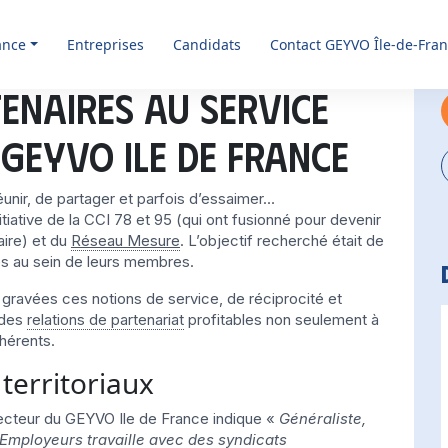
ance
Entreprises
Candidats
Contact GEYVO Île-de-Fra
enaires au service
GEYVO Ile de France
éunir, de partager et parfois d’essaimer…
iative de la CCI 78 et 95 (qui ont fusionné pour devenir
aire) et du
Réseau Mesure
. L’objectif recherché était de
s au sein de leurs membres.
 gravées ces notions de service, de réciprocité et
e des
relations de partenariat
profitables non seulement à
hérents.
 territoriaux
ecteur du GEYVO Ile de France indique «
Généraliste,
Employeurs travaille avec des syndicats